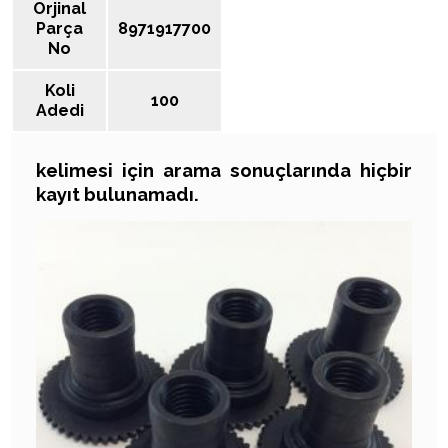
Orjinal
Parça
8971917700
No
Koli
100
Adedi
kelimesi için arama sonuçlarında hiçbir
ARAMA SONUÇLARI
kayıt bulunamadı.