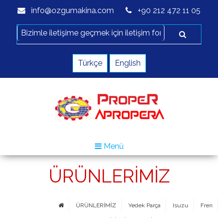
info@ozgumakina.com
+90 212 472 11 05
Türkçe
English
Menü
ÜRÜNLERİMİZ
ÜRÜNLERİMİZ
Yedek Parça
Isuzu
Fren