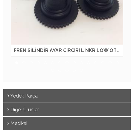
FREN SİLİNDİR AYAR CIRCIRI L NKR LOW OTM
FR
Yedek Parça
Diğer Ürünler
Medikal