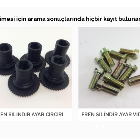
imesi için arama sonuçlarında hiçbir kayıt bulun
ARAMA SONUÇLARI
ARAMA SONU
FREN SİLİNDİR AYAR CIRCIRI L NKR LOW OTM