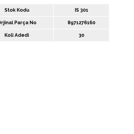
Stok Kodu
IS 301
rjinal Parça No
8971276160
Koli Adedi
30