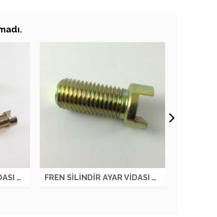
amadı.
ÇLARI
ARAMA SONUÇLARI
FREN SİLİNDİR AYAR VİDASI R NKR LOW OTM
FREN SİLİNDİR AYAR VİDASI L NKR LOW OTM